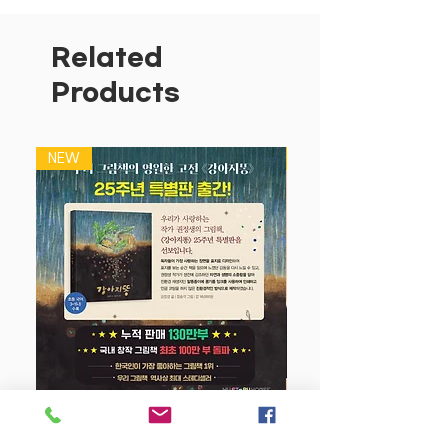
친구들과 재미있게 놀던 하양이는 어느덧
집에 돌아갈 시간이 되었습니다.
Related
엄마가 데리러 오셔서 정말 좋아하고 있어
Products
요.
이제 하양이는 친구들과 작별인사를 해야
해요.
NEW
NEW
안녕, 껍질 속에 달팽이야, 안녕.
안녕, 바위 위에 개구리야, 안녕.
안녕, 물풀 사이에 금붕어야. 안녕.
내일 또 놀러 올게.
◆ 하양이의 친구들과 인사하며 위치를 배
워요.
이제 막 앞, 뒤, 아래, 위 등의 말을 듣게
되는 어린 아이들에게 그 개념을 정확히
이해시키기는 쉽지 않은 일입니다.
강아지 똥 (25주년 특별판)
하양이의 친구들과 인사를 하면서 자연스