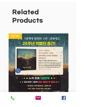
거운 돌을 지고 나르죠. 어두운 바다를 환
하게 밝히는 해파리, 먹물을 뿜어내는 문
Related
어, 폴짝폴짝 재주넘기를 하는 성게도 있
Products
습니다. 그렇다면 하양이는 무엇을 잘할까
요? 하양이 얼굴이 시무룩하네요. 하양이
에게도 잘하는 게 있을까요?나를 알고 존
NEW
NEW
중하는 태도를 기르는 것은 긍정적인 자아
존중감 형성의 기초가 됩니다. 《하양이는
무얼 잘할까요?》는 ‘혼자서도 잘해요’와
는 또 다른, ‘내가 잘하는 것’을 찾고, 여기
서 얻게 되는 자부심과 성취감, 그리고 자
아존중감에 대한 이야기입니다.
차이를 인정하면 저마다의 장점이 보여요
친구만 잘해서, 친구만 칭찬 받아서 속상
한 적이 있나요? ‘난 아무것도 잘하는 게
없어’라고 생각해 본 적은요? 혹시 “넌 이
강아지 똥 (25주년 특별판)
것도 못해?”라며 친구를 무시한 적은 없