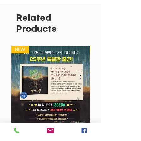
가 고민을 거듭해서 만든 레시피들만 수록
했다.
모든 요리는 서현맘이 서현이에게 직접 해
Related
주었던 요리들이며, 인스타그램을 통해서
Products
좋은 반응을 얻었던 레시피들을 선별해서
수록했다.
특히, 무염·저염식 유아식보다 더 맛있게
NEW
NEW
조리하면서도 건강과 영양을 챙기는 것에
주력했다.
더욱더 맛있는 유아식을 통해 아이들의 편
식을 예방하고, 아이의 평생 입맛이 좌우
되는 중요한 시기를 부드럽게 넘길 수 있
다.
또한 식판식 또는 여러 가지 반찬을 준비
하는 것이 어려운 초보 주부들을 위해 한
그릇 요리를 위주로 구성했다.
번거로운 식판식이 아닌 간단한 한 그릇으
로 아이에게 필요한 영양소를 모두 챙길
강아지 똥 (25주년 특별판)
수 있다