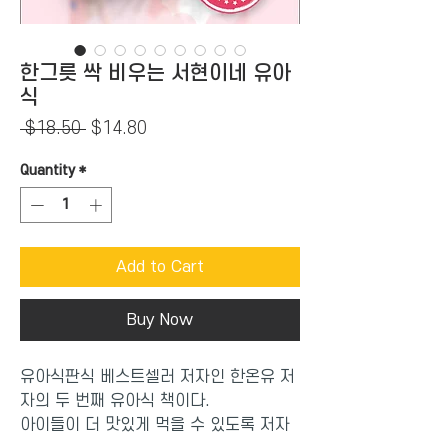
한그릇 싹 비우는 서현이네 유아
식
Regular
Sale
 $18.50 
$14.80
Price
Price
Quantity
*
Add to Cart
Buy Now
유아식판식 베스트셀러 저자인 한온유 저
자의 두 번째 유아식 책이다.
아이들이 더 맛있게 먹을 수 있도록 저자