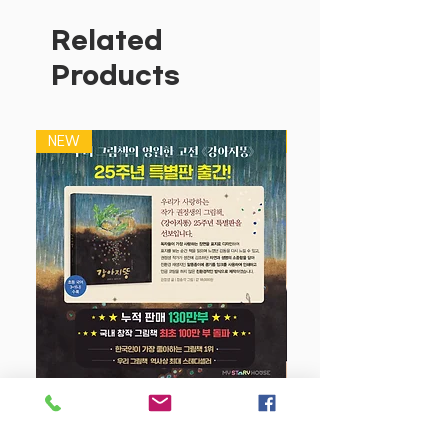
에게는 한글 마중 그림책으로, 한글을 아
는 아이에게는 우리의 자랑, 한글의 말 재
Related
미에 빠져드는 즐거운 그림책으로 기획되
Products
었습니다.
한글을 모르는 아이에게 3번 읽어 주면 글
자가 들어오고, 10번 읽어 주면 이야기가
NEW
NEW
외워지며 어느새 스스로 읽을 수 있도록
구성했습니다.
한글을 아는 아이는 글도 그림도 재미있는
그림책의 세계에서 책 읽는 즐거움을 경험
하게 될 것입니다.
강아지 똥 (25주년 특별판)
Price
$22.50