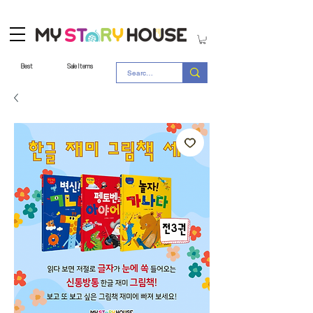
Best
Sale Items