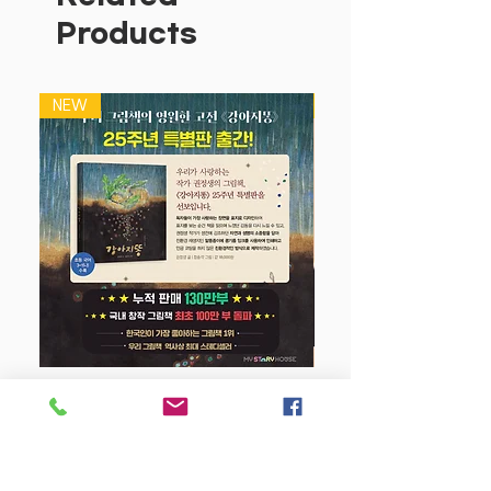
처한 으뜸이와 에이미 등 흔한남매와 함께
Products
웃다 보면 어느새 마음이 따뜻해질 거예
요!
유튜브 226만 구독 돌파! 인기 크리에이
NEW
NEW
터 흔한남매
‘흔한남매’는 유튜브 구독자 수가 226만
명, 누적 조회 수가 22억 회를 넘어서는
인기 크리에이터로, 흔한컴퍼니에 소속되
어 있습니다. 상황극콩트 등을 통해 어린
이들에게 큰 사랑을 받고 있으며, 주로 남
매 사이에서 일어날 수 있는 현실적인 에
피소드를 코믹하게 그려 내어 웃음과 공감
을 이끌어 내고 있습니다.
흔한남매가 선사하는 유쾌한 우애와 순수
한 웃음!
강아지 똥 (25주년 특별판)
《흔한남매 9》는 ‘흔한남매’ 유튜브 영상
의 스토리를 앙증맞고 유머러스한 만화로
Price
$22.50
풀어 낸 코믹북입니다. 하루도 조용할 날
이 없는 으뜸이와 에이미의 일상 스토리는