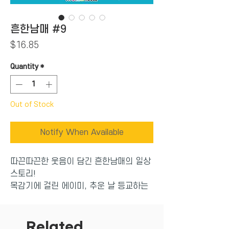
흔한남매 #9
Price
$16.85
Quantity
*
Out of Stock
Notify When Available
따끈따끈한 웃음이 담긴 흔한남매의 일상
스토리!
목감기에 걸린 에이미, 추운 날 등교하는
유형, 중2병 으뜸이와 사춘기 에이미의 살
벌한 대결,
왁자지껄 눈썰매장 스토리, 급똥 위기에
Related