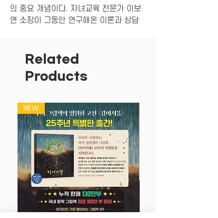
의 중요 개념이다. 자녀교육 전문가 이보
연 소장이 그동안 연구해온 이론과 상담
자료를 토대로 안정적인 애착 형성을 위한
방법을 다루면서 일상적으로 겪는 아이의
문제 행동을 애착으로 개선하는 노하우까
Related
지 담고 있다.
Products
긍정적인 애착 관계를 형성한 아이는 새로
운 환경에 처했을 때도 두려움을 느끼지
않고 주변의 사물과 사람을 탐색하며 건강
NEW
NEW
한 방식으로 상호작용을 시도한다. 반면
불안정한 애착 관계를 형성한 아이에게 세
상은 무섭고 두려운 곳이므로 부모에게서
떨어지려 하지 않거나, 혼자만의 세상을
만들기도 한다. 또한 0~5세에 형성된 애
착은 아이의 ‘내적 작동 모델’을 형성하는
데 핵심적인 역할을 한다. 내적 작동 모델
은 나와 타인, 세상을 바라보는 관점으로
같은 일을 겪어도 내적 작동 모델에 따라