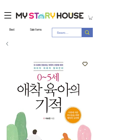
Best
Sale Items