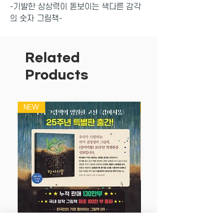
-기발한 상상력이 돋보이는 색다른 감각
의 숫자 그림책-
하늘까지 닿은 이상하고 아름다운 100층
짜리 집에 놀러 오세요!
각기 다른 동물들이 살고 있는 10층씩을
Related
탐험하며 올라가다 보니 어느새 1에서
Products
100까지 다 익혔네!
각기 다른 동물들이 살고 있는 10층, 20
NEW
NEW
층, 30층… 이렇게 10층씩을 오르는 사
이 저절로 1에서 100까지 쉽게 익힐 수
있는 그림책. 등장하는 10종류의 동물-생
쥐, 다람쥐, 개구리, 무당벌레, 뱀, 꿀벌,
딱따구리. 박쥐, 달팽이, 거미-의 특징을
기발한 상상력으로 오밀조밀하게 그려놓
아 읽는 재미를 한층 더 느끼게 해 준다.
또 그림을 통해 각 동물들의 생태까지 상
세하게 알 수 있어 이 한 권으로 일석삼조
의 효과를 기대할 수 있다.