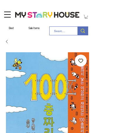
Best
Sale Items