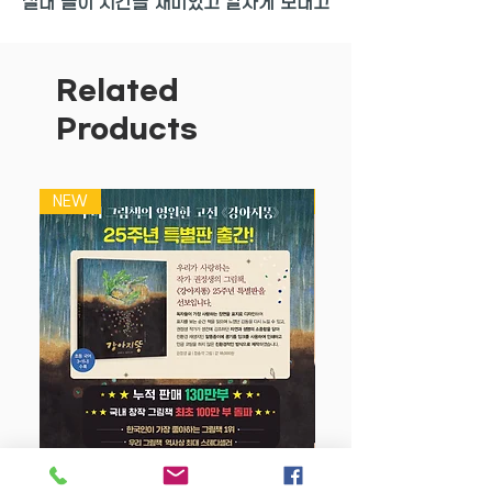
실내 놀이 시간을 재미있고 알차게 보내고
싶다면?
<찾아도 찾아도 끝판왕 1000개 숨은그림
찾기> 시리즈와 함께하세요.
Related
신나는 숨은그림찾기가 무려 1,000개!
Products
아쉬움 없이 넉넉한 분량으로 시간 가는
줄 모르고 즐길 수 있어요.
아이 혼자 놀아도 좋고, 가족과 친구와 머
NEW
NEW
리 맞대고 놀기에도 좋은 재미난 책이랍니
다.
모든 그림 찾기 스타일을 즐길 수 있는 숨
은그림찾기 끝판왕!
어떤 그림 찾기부터 하고 싶나요? 찾고 싶
은 것부터 마음껏 찾고 또 찾으며 놀아 보
세요. 귀여운 친구가 내는 그림 찾기, 똑같
은 그림 찾기, 부분 보고 전체 찾기, 숫자
세며 찾기 등 온갖 종류의 그림 찾기가 준
비되어 있어요. 하나하나 집중해서 찾다