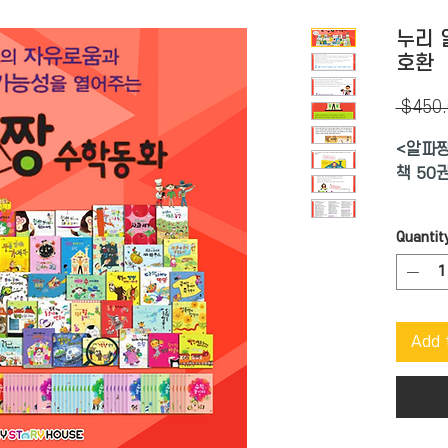
누리 
호환
 $450.
<알파짱
책 50권
오늘은 
Quantit
모님들은
유아 개
화>를 
Add 
수학적인
더불어 
져 있습
책을 통
간접적