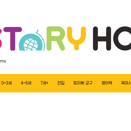
ems
0~3세
4~6세
7세+
전집
토이북·교구
영어책
육아