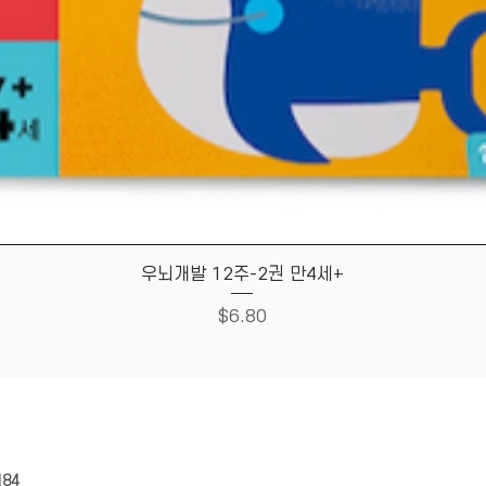
Quick View
우뇌개발 12주-2권 만4세+
Price
$6.80
HOUSE
Store Policy
184