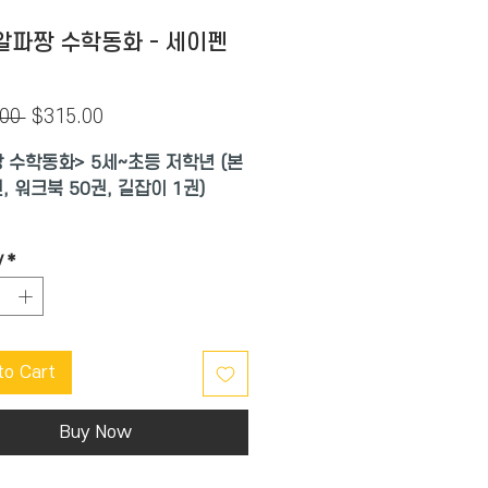
알파짱 수학동화 - 세이펜
Regular
Sale
00 
$315.00
Price
Price
 수학동화> 5세~초등 저학년 (본
, 워크북 50권, 길잡이 1권)
아이 교육에 관심을 두고 계신 부
y
*
 잘 알고 계실
념 수학의 종결자 <알파짱 수학동
소개합니다.
to Cart
 경험이 가득합니다.
중요한 수학 개념들이 정확히 풀어
니다.
Buy Now
해서 구체물을 이용한 수학 활동을
으로 경험하도록 한 구성은