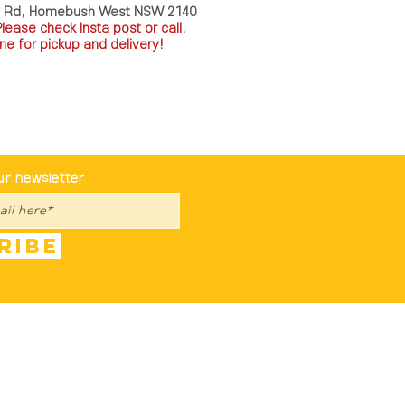
a Rd, Homebush West NSW 2140
P
lease check Insta post or call.
ne for pickup and delivery!
st To Know
ur newsletter
ribe