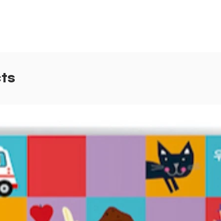
엄마 아
치지 
여러 번
아이가 
을 흡수
체계적으
ts
책에서 
확장하
유사한 
니다.