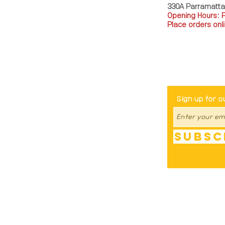
330A Parramatt
Opening Hours: 
Place orders onli
TEL: 0449793288
Be The Fir
Sign up for o
Subsc