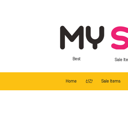
Best
Sale It
Home
신간
Sale Items