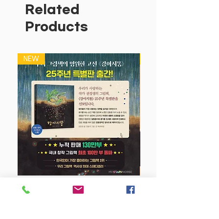
아이들이 좋아하고 꼭 배워야 할 주제로
Related
구성되어 있구요.
Products
아이들이 갖고 놀기 딱 좋은 사이즈의 자
석으로 숫자(32개 자석),
과일채소(26개 자석), 탈것(19개 자석),
NEW
NEW
우리집(23개 자석),
동물 (18개 자석)이 들어있어 자석칠판이
나 냉장고 등에
붙이면서 놀다보면 자연스럽게 필수 주제
를 익힐 수 있지요.
해외 유명 화가가 참여해서 그린 예쁜 그
림과
알록달록한 색감의 일러스트가 아이들의
시선을 집중시켜요.
주의사항:
아이가 자석을 입에 넣지 않도록 주의하세
강아지 똥 (25주년 특별판)
요!!!
Price
$22.50