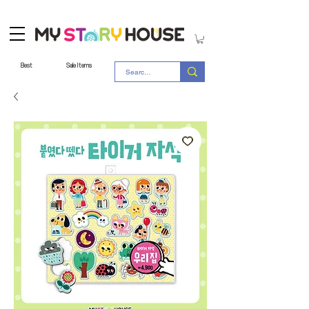
Best
Sale Items