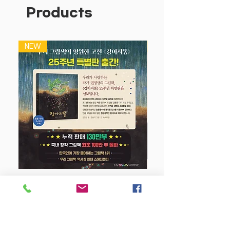
던져 올리며 아기의 운동 능력을 길러 주
Products
는 교구예요.
● 폭신하고 보드라운 소재로 만들어져 안
NEW
NEW
전하게 가지고 놀 수 있어요.
● <데굴데굴 통통>의 소프트볼로 아기와
즐거운 놀이를 할 수 있어요.
먼저, 엄마와 아기가 떨어져 앉은 다음 바
닥에 돌돌 굴려서 주고받기를 해 보세요.
처음엔 아기가 굴리기도 쉽지 않고, 더구
나 엄마를 향해 똑바로 굴리기는 더 어려
울 거예요. 하지만 아기가 시도할 때마다
크게 칭찬해 주면 용기를 얻게 될 거예요.
강아지 똥 (25주년 특별판)
Price
$22.50