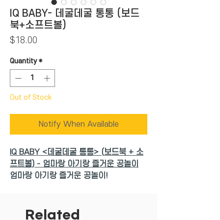
IQ BABY- 데굴데굴 통통 (보드
북+소프트볼)
Price
$18.00
Quantity
*
Out of Stock
Notify When Available
IQ BABY <데굴데굴 통통> (보드북 + 소
프트볼) - 엄마랑 아기랑 즐거운 공놀이
엄마랑 아기랑 즐거운 공놀이!
● <데굴데굴 통통>은 알록달록한 소프트
볼을 데굴데굴 굴리고, 통통 튀기고, 높이
Related