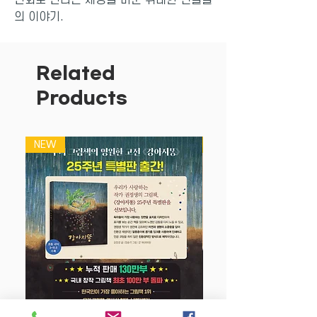
의 이야기.
아이들이 오늘의 세상을 만든 꼭 알아야
할 세계인물!
세상을 넓고 깊게 보여주는 체계적인 구
Related
성,
Products
글로벌 리더와 교육 전문가가 추천하는
책!
세계에서 인정받은 수준 높은 교육 컨텐
NEW
NEW
츠!
‘힐러리 클린턴’ 편은
평범한 작은 소녀에 불과했던 힐러리가 세
상의 중심에 우뚝 서기까지 과정을 담은
성장기입니다. 힐러리는 최초라는 수식어
가 가장 잘 어울리는 여성 중의 하나입니
다. 어린 시절 여자라는 이유로 우주 비행
사가 될 수 없다는 것을 알게 된 힐러리는
불합리한 차별이 존재하는 현실에 눈을 뜨
고 현실에 주저앉지 않고 구체적인 목표를