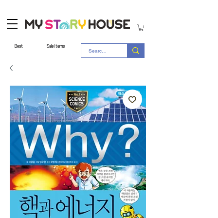
Best
Sale Items