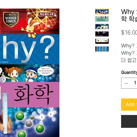
Why
학 학
$16.0
Why?
Why?
더 쉽고
까?’라
Quantit
계된 학
서 자연
대한 과
풀어냈다
Add 