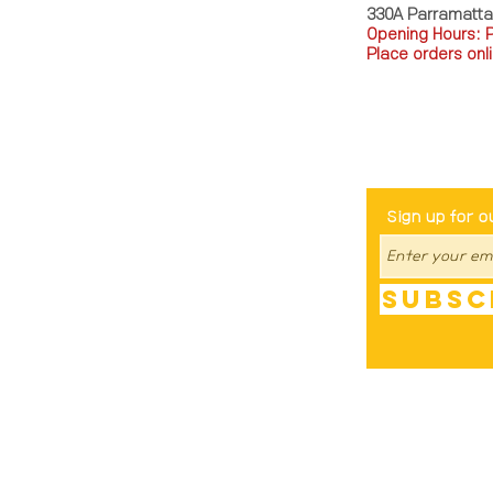
330A Parramatt
Opening Hours: 
Place orders onli
TEL: 0449793288
Be The Fir
Sign up for o
Subsc