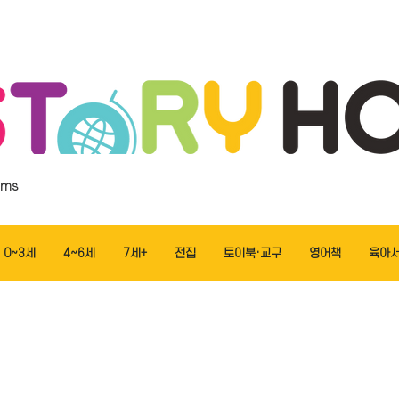
ems
0~3세
4~6세
7세+
전집
토이북·교구
영어책
육아