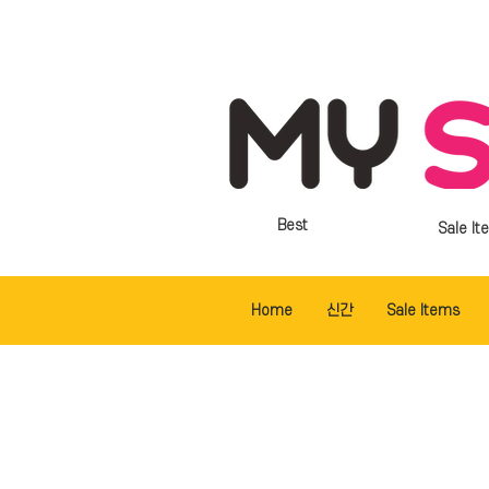
Best
Sale It
Home
신간
Sale Items