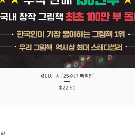
Quick View
강아지 똥 (25주년 특별판)
Price
$22.50
HOUSE
Store Policy
184