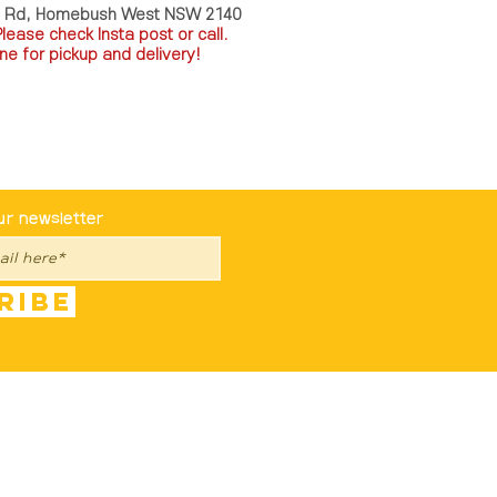
a Rd, Homebush West NSW 2140
P
lease check Insta post or call.
ne for pickup and delivery!
st To Know
ur newsletter
ribe