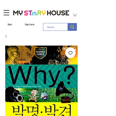
Best
Sale Items