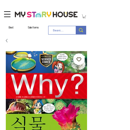
Best
Sale Items