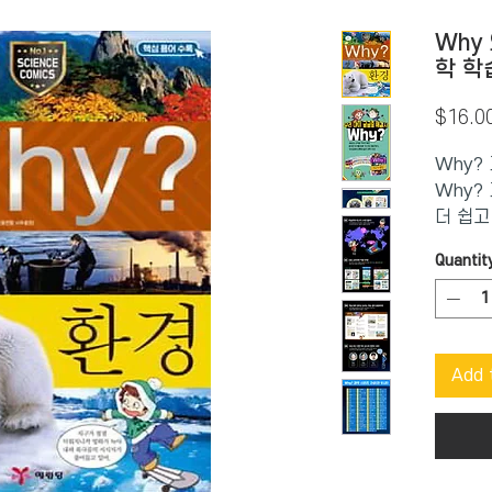
Why
학 학
$16.0
Why?
Why?
더 쉽고
까?’라
Quantit
계된 학
서 자연
대한 과
풀어냈다
Add 