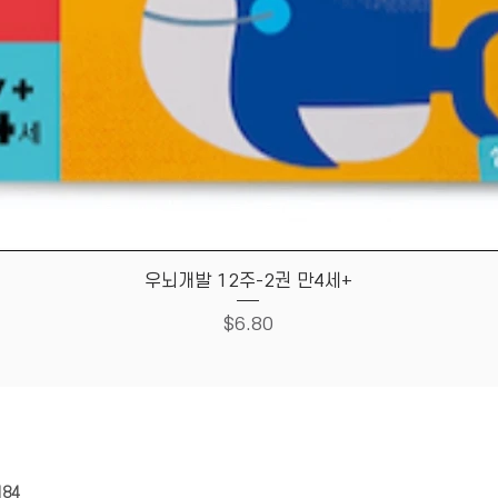
Quick View
우뇌개발 12주-2권 만4세+
Price
$6.80
HOUSE
Store Policy
184