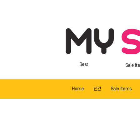
Best
Sale It
Home
신간
Sale Items