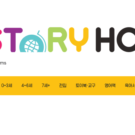
ems
0~3세
4~6세
7세+
전집
토이북·교구
영어책
육아