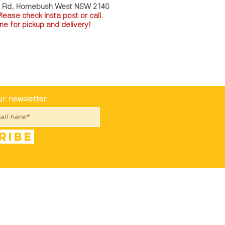
a Rd, Homebush West NSW 2140
P
lease check Insta post or call.
ne for pickup and delivery!
st To Know
ur newsletter
ribe