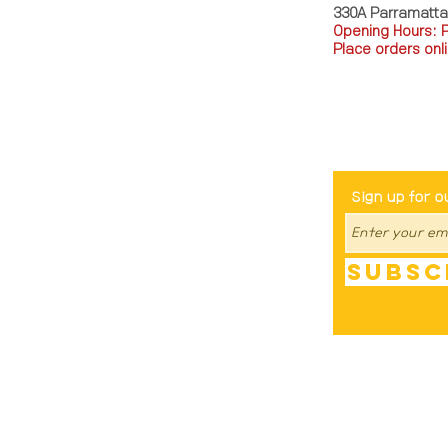
330A Parramatt
Opening Hours: 
Place orders onli
TEL: 0449793288
Be The Fir
Sign up for o
Subsc