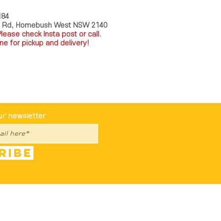
184
a Rd, Homebush West NSW 2140
P
lease check Insta post or call.
ne for pickup and delivery!
st To Know
ur newsletter
ribe