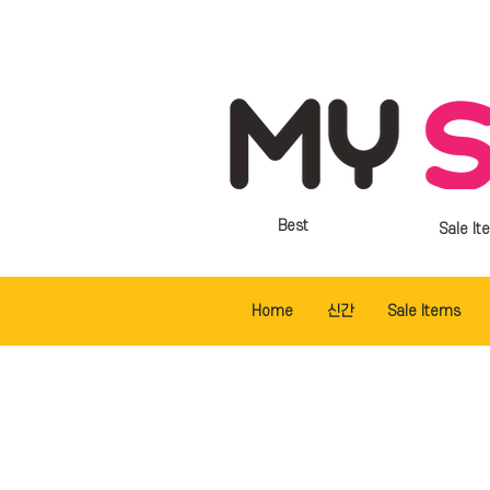
Best
Sale It
Home
신간
Sale Items