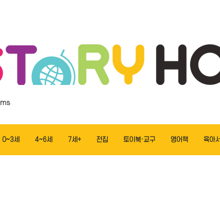
ems
0~3세
4~6세
7세+
전집
토이북·교구
영어책
육아