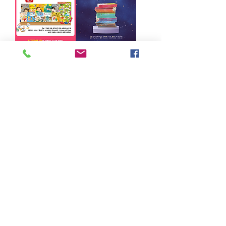
별똥별 - 둥개둥
별똥별 - 야물야
개 귀한 나 성교육
물 그림책 (0-3
동화 (10권+오디
세)보드북 20권
오 CD2장) 개정
Price
$140.00
판
Price
$75.00
Out of
Out of
Stock
Stock
Load More