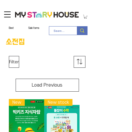
Best
Sale Items
소전집
Filter
Load Previous
New
New stock