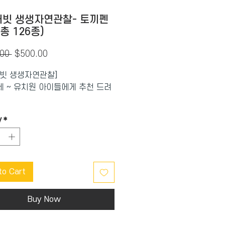
빗 생생자연관찰- 토끼펜
총 126종)
Regular
Sale
00 
$500.00
Price
Price
빗 생생자연관찰]
3세 ~ 유치원 아이들에게 추천 드려
에서 출간한 [생생자연관찰]은
y
*
 다양한 최신의 정보와 최고 퀄리
 생생한 사진으로 만나는 진짜 자
을 탐구심으로 이어주는 흥미로운
to Cart
기 책, 펼침 책, 필름 책등 보고 듣
 오감으로 만나는 자연의 감동!
를 전~부 잡은 똑똑한 자연 관찰
Buy Now
랍니다.
빗 생생자연관찰]은 토끼펜이 책