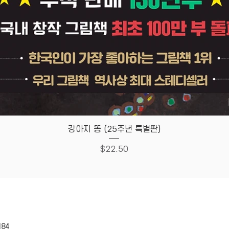
Quick View
강아지 똥 (25주년 특별판)
Price
$22.50
HOUSE
Store Policy
184