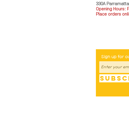
330A Parramatt
Opening Hours: 
Place orders onli
TEL: 0449793288
Be The Fir
Sign up for o
Subsc