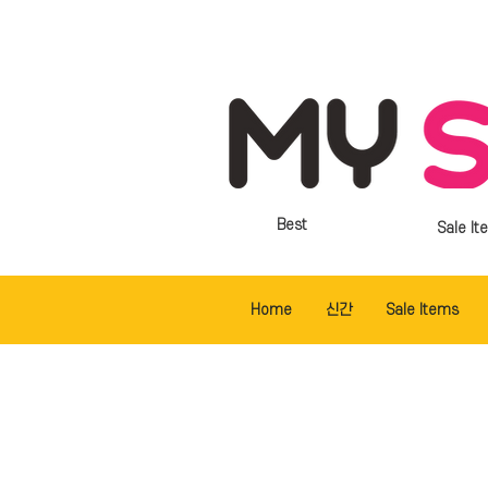
Best
Sale It
Home
신간
Sale Items