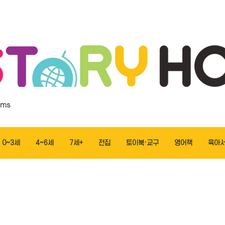
ems
0~3세
4~6세
7세+
전집
토이북·교구
영어책
육아