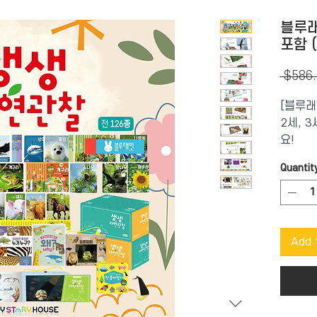
블루래
포함 (
 $586.
[블루래
2세, 
요!
블루래빗
Quantit
정확하고
티 있는
연!
호기심
Add 
활동!향
고 읽고
이 모두
전집이
[블루래