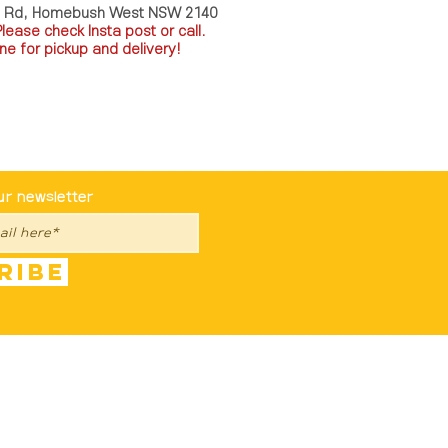
a Rd, Homebush West NSW 2140
P
lease check Insta post or call.
ne for pickup and delivery!
st To Know
ur newsletter
ribe