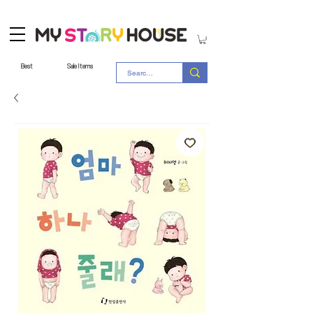
Best
Sale Items