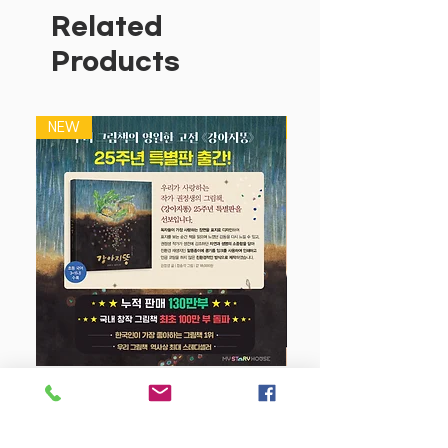
대답하는 아이.
Related
“응가할 때 필요해요.”라며 그만한 이유
Products
를 말한다.
엄마는 또 다른 질문을 던진다.
“보들보들 머리카락 엄마 하나 줄래?”
NEW
NEW
“안 돼요, 안 돼~!”
이번에는 또 무엇 때문에 안 된다는 걸까?
“머리 감을 때 필요해요.”
엄마의 끝없는 질문에 아이의 참신한 대답
이 이어진다.
기다란 팔, 조그만 등, 오물오물 입, 작고
귀여운 코, 올망졸망 발가락, 고사리 같은
손가락, 포동포동 배, 귀여운 귀, 보석 같
은 눈동자, 조약돌 같은 이, 예쁜 입술까지
아이의 모든 순간을 간직하고 싶은 엄마의
장난스러운 질문 속 아이에 대한 사랑이
강아지 똥 (25주년 특별판)
듬뿍 묻어난다.
어른이 생각하지 못하는 순수함으로 가득
Price
$22.50