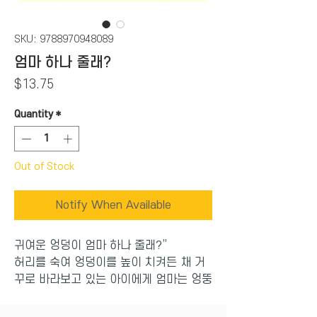
SKU: 9788970948089
엄마 하나 줄래?
Price
$13.75
Quantity
*
Out of Stock
Notify When Available
귀여운 엉덩이 엄마 하나 줄래?”
허리를 숙여 엉덩이를 높이 치켜든 채 거
꾸로 바라보고 있는 아이에게 엄마는 엉뚱
한 질문을 던진다.
그러자 “안 돼요. 안 돼~!”라고 단호하게