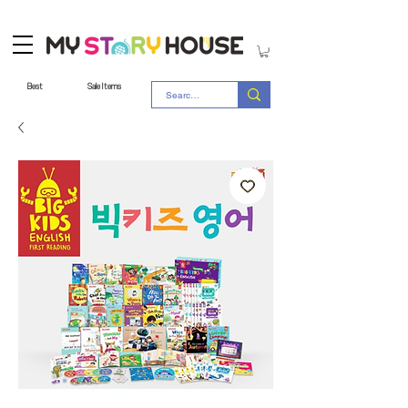
Best
Sale Items