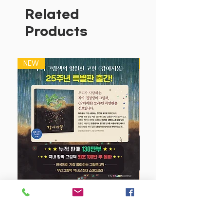
15년간 30만 부가 팔려 동시로서는 이례
Related
적인 주목을 받았다. 이번 30만 부 돌파
Products
기념 개정판에서는 기존 표지와 확 다른
콘셉트로 세련되고 감각적인 색의 조화가
특히 돋보인다. 표지에 이어 판형, 속 꾸밈
NEW
NEW
이 현대적 감각에 맞게 재편집되었다.
랩이나 노래처럼 ‘리듬’을 타고 흐르는 동
시들을 읽다 보면 절로 어깨가 들썩인다.
‘삽살 삽살 삽살개/ 눈이 있냐 삽살개/ 누
런 털은 황삽살/ 잿빛 털은 청삽살’ ‘깨비
깨비 도깨비/ 하양 도깨비/ 눈송이에 숨었
나 하양 도깨비/ 냉장고에 숨었나 하양 도
깨비’같은 동어 반복과 운을 맞춰 만들어
낸 독특한 형식에서 경쾌함과 흥겨움이 듬
뿍 묻어난다. 아이들은 노래처럼 흘러가는
강아지 똥 (25주년 특별판)
동시들을 읽으며 우리말의 맛과 리듬, 감
각을 키울 수 있을 것이다.
Price
$22.50