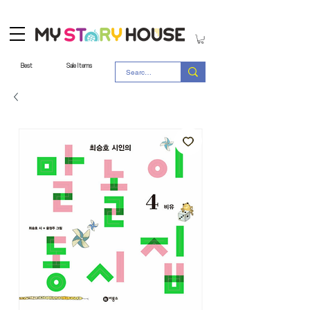
Best
Sale Items