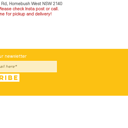
a Rd, Homebush West NSW 2140
P
lease check Insta post or call.
ne for pickup and delivery!
st To Know
ur newsletter
ribe