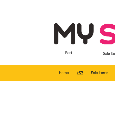
Best
Sale It
Home
신간
Sale Items