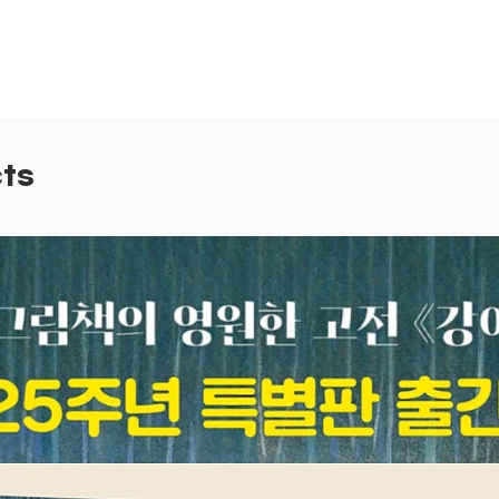
품으로 
적격이다
우리 아
성 교육
물을 주
할 나위
ts