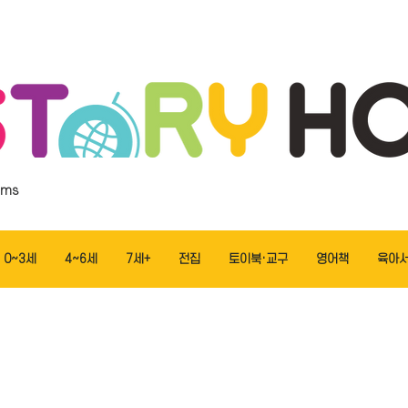
ems
0~3세
4~6세
7세+
전집
토이북·교구
영어책
육아