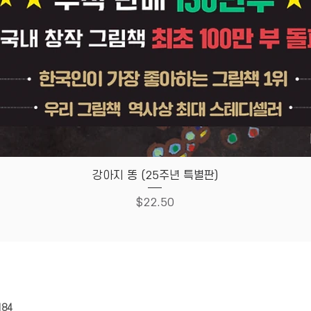
Quick View
강아지 똥 (25주년 특별판)
Price
$22.50
HOUSE
Store Policy
184