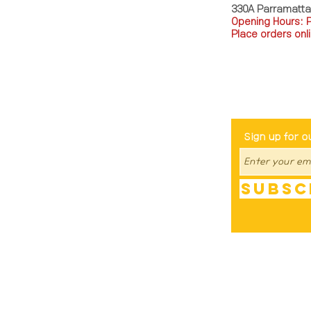
330A Parramatt
Opening Hours: 
Place orders onli
TEL: 0449793288
Be The Fir
Sign up for o
Subsc