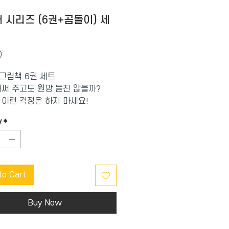
 시리즈 (6권+곰돌이) 세
Price
0
그림책 6권 세트
애써 주고도 원망 듣진 않을까?
 이런 걱정은 하지 마세요!
책들로 구성된 최고의 선물 세트!
y
*
하고 아기가 생길 때쯤이면, 친구
지인들 역시 막 결혼했거나 곧 출
두고 있거나, 모두 비슷한 시기이
이다. 생애 단 한 번뿐인 순간들을
to Cart
주기 위해 특별한 선물을 하고 싶
 해야 할지 몰라 한참 고민하고 또
가 ‘그래도 현찰이 최고지.’라며
Buy Now
흰 봉투에 지폐를 담아 선물을 대
기억이 없는 사람이 있을까? 또,