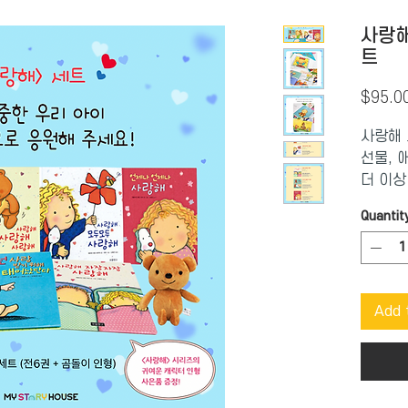
사랑해
트
$95.0
사랑해 
선물, 
더 이상
최고의 
Quantit
결혼을 
들이나 
산을 앞
기 마련
Add 
축하해 
은데 뭘
고민하다
멋없는 
신했던 